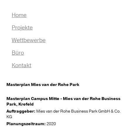
Navigation
Home
überspringen
Projekte
Auswahl
Wettbewerbe
Stadtraum I Platzgestaltung
Auswahl
Büro
Wohnumfeld I Quartier
1. Preise
Profil
Kontakt
Verwaltung I Campus
2. Preise
Leistungen
Masterplan Mies van der Rohe Park
Bildung I Gesundheit
3. Preise
Team
Masterplan Campus Mitte - Mies van der Rohe Business
Park I Spiel
Jobs
Park, Krefeld
Auftraggeber:
Mies van der Rohe Business Park GmbH & Co.
Sport I Kultur
Auszeichnungen
KG
Planungszeitraum:
2020
Konzept I Studie
Publikationen