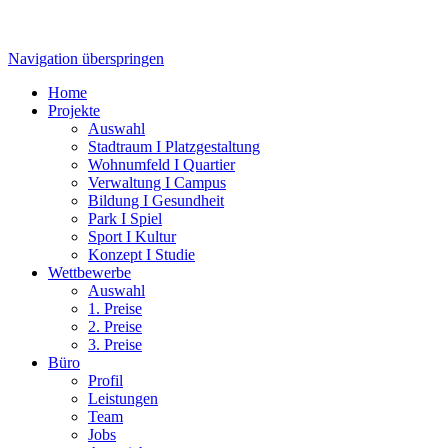
Navigation überspringen
Home
Projekte
Auswahl
Stadtraum I Platzgestaltung
Wohnumfeld I Quartier
Verwaltung I Campus
Bildung I Gesundheit
Park I Spiel
Sport I Kultur
Konzept I Studie
Wettbewerbe
Auswahl
1. Preise
2. Preise
3. Preise
Büro
Profil
Leistungen
Team
Jobs